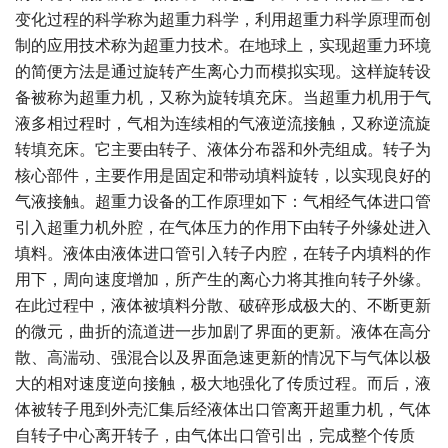
变化过程的科学称为超重力科学，利用超重力科学原理而创
制的应用技术称为超重力技术。在地球上，实现超重力环境
的简便方法是通过旋转产生离心力而模拟实现。这样旋转设
备被称为超重力机，又称为旋转填充床。当超重力机用于气
液多相过程时，气相为连续相的气液逆流接触，又称逆流旋
转填充床。它主要由转子、液体分布器和外壳组成。转子为
核心部件，主要作用是固定和带动填料旋转，以实现良好的
气液接触。超重力设备的工作原理如下：气相经气体进口管
引入超重力机外腔，在气体压力的作用下由转子外缘处进入
填料。液体由液体进口管引入转子内腔，在转子内填料的作
用下，周向速度增加，所产生的离心力将其推向转子外缘。
在此过程中，液体被填料分散、破碎形成极大的、不断更新
的微元，曲折的流道进一步加剧了界面的更新。液体在高分
散、高湍动、强混合以及界面急速更新的情况下与气体以极
大的相对速度逆向接触，极大地强化了传质过程。而后，液
体被转子甩到外壳汇集后经液体出口管离开超重力机，气体
自转子中心离开转子，由气体出口管引出，完成整个传质