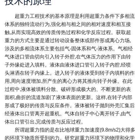
技术的原理
超重力工程技术的基本原理是利用超重力条件下多相流
体系的独特流动行为,强化相与相之间的相对速度和相互接
触,从而实现高效的传质传热过程和化学反应过程。获取超
重力的方式主要是通过转动设备整体或部件形成离心力场,
涉及的多相流体系主要包括气-固体系和气-液体系。气相经
气体进口管由切向引入转子外腔,在气体压力的作用下由转
子外缘处进入填料。液体由液体进口管引入转子内腔,经喷
头淋洒在转子内缘上。进入转子的液体受到转子内填料的作
用,周向速度增加,所产生的离心力将其推向转子外缘。在此
过程中,液体被填料分散、破碎形成极大的、不断更新的表
面积,曲折的流道加剧了液体表面的更新。这样,在转子内部
形成了极好的传质与反应条件。液体被转子抛到外壳汇集后
经液体出口管离开超重机。气体自转子中心离开转子,由气
体出口管引出,完成传质与反应过程。
所谓超重力指的是在比地球重力加速度(9.8m/s2)大得多
的环境下物质所受到的力。研究超重力环境下的物理和化学